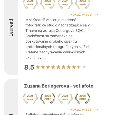
Pokaż więcej >>
MM Kreattif Atelier je moderné
Laureáti
fotografické štúdio nachádzajúce sa v
Trnave na adrese Coburgova 82/C.
Spoločnosť sa zameriava na
poskytovanie širokého spektra
profesionálnych fotografických služieb,
vrátane zachytávania výnimočných
okamihov ...
8.5
Zuzana Beringerova - sofiafoto
Pokaż więcej >>
Sofiafoto pôsobiaca v Šamoríne sa