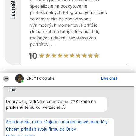
Laureáti
špecializuje na poskytovanie
profesionálnych fotografických služieb
so zameraním na zachytávanie
výnimočných momentov. Portfólio
služieb zahŕňa fotografovanie detí,
rodinných udalostí, tehotenských
portrétov, ...
10
Organizátor hodnotenia
Hodnotenie
Kontakt
ORLY Fotografie
Live chat
Bright Side Solutions sp. z o.
Laureáti
Kontakt
o. sp. k.
Lista
06:09
ul. Ruska 22
wszystkich
Wrocław 50-079
Laureatów
KRS 0000749100 | Regon
Podmienky
Dobrý deň, radi Vám pomôžeme! 🙂 Kliknite na
381313360 | NIP 8943132676
Obchodné
príslušnú tému konverzácie! 🙂
+48 508 492 400
podmienky
Zásady
ochrany
Som laureát, mám záujem o marketingové materiály
osobných
údajov
Chcem prihlásiť svoju firmu do Orlov