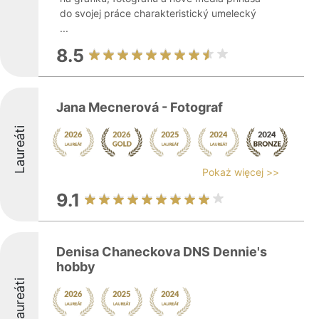
do svojej práce charakteristický umelecký
...
8.5
Jana Mecnerová - Fotograf
Laureáti
Pokaż więcej >>
9.1
Denisa Chaneckova DNS Dennie's
hobby
Laureáti