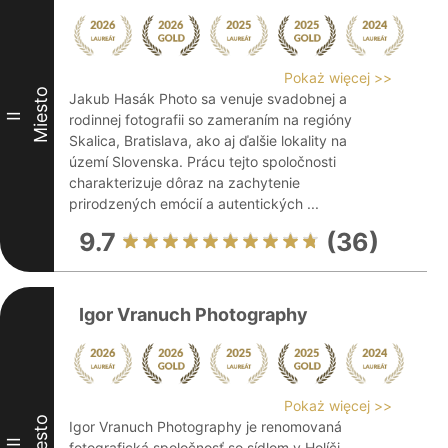
Pokaż więcej >>
Miesto
Jakub Hasák Photo sa venuje svadobnej a
II
rodinnej fotografii so zameraním na regióny
Skalica, Bratislava, ako aj ďalšie lokality na
území Slovenska. Prácu tejto spoločnosti
charakterizuje dôraz na zachytenie
prirodzených emócií a autentických ...
9.7
(36)
Igor Vranuch Photography
Pokaż więcej >>
Miesto
Igor Vranuch Photography je renomovaná
III
fotografická spoločnosť so sídlom v Holíči,