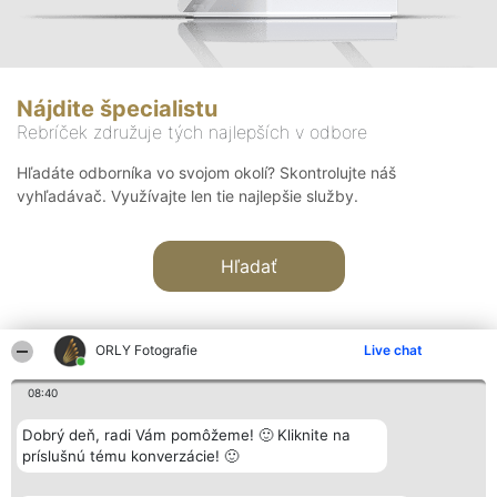
Nájdite špecialistu
Rebríček združuje tých najlepších v odbore
Hľadáte odborníka vo svojom okolí? Skontrolujte náš
vyhľadávač. Využívajte len tie najlepšie služby.
Hľadať
ORLY Fotografie
Live chat
08:40
Organizátor hodnotenia
Hodnotenie
Kontakt
Dobrý deň, radi Vám pomôžeme! 🙂 Kliknite na
Bright Side Solutions sp. z o.
Laureáti
Kontakt
príslušnú tému konverzácie! 🙂
o. sp. k.
Lista
ul. Ruska 22
wszystkich
Wrocław 50-079
Laureatów