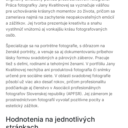
Práca fotografky Jany Kvaltínovej sa vyznačuje vášňou
pre uchovávanie krásnych momentov zo života, pričom sa
zameriava najmä na zachytenie neopakovateľných emócií
a zážitkov. Jej tvorba prezentuje kreativitu a snahu
vystihnúť vnútornú aj vonkajšiu krásu fotografovaných
osôb.
Špecializuje sa na portrétne fotografie, s dôrazom na
ženské portréty, a venuje sa aj dokumentovaniu príbehov
lásky formou svadobných a párových záberov. Pracuje
tiež s deťmi, rodinami a tehotnými ženami. V portfóliu Jany
Kvaltínovej nechýba ani produktová fotografia či snímky
určené pre sociálne siete. V oblasti svadobnej fotografie
pôsobí už viac ako desať rokov, pričom profesionalitu
podčiarkuje aj členstvo v Asociácii profesionálnych
fotografov Slovenskej republiky (APFSR). Jej zámerom je
prostredníctvom fotografií vyvolať pozitívne pocity a
estetický zážitok.
Hodnotenia na jednotlivých
stránkach