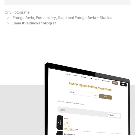
Orly Fotografie
Fotografovia, Fotoateliéry, Svadobní Fotografovia - Skalica
Jana Kvaltínová fotograf