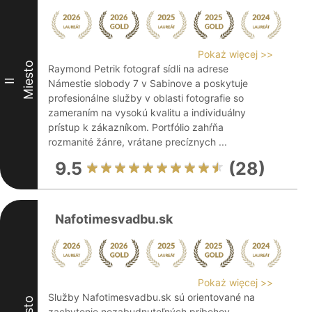
Pokaż więcej >>
Miesto
Raymond Petrik fotograf sídli na adrese
II
Námestie slobody 7 v Sabinove a poskytuje
profesionálne služby v oblasti fotografie so
zameraním na vysokú kvalitu a individuálny
prístup k zákazníkom. Portfólio zahŕňa
rozmanité žánre, vrátane precíznych ...
9.5
(28)
Nafotimesvadbu.sk
Pokaż więcej >>
Služby Nafotimesvadbu.sk sú orientované na
zachytenie nezabudnuteľných príbehov