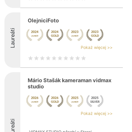
OlejniciFoto
Laureáti
Pokaż więcej >>
Mário Stašák kameraman vidmax
studio
Pokaż więcej >>
Laureáti
VIDMAX STUDIO pôsobí v Starej