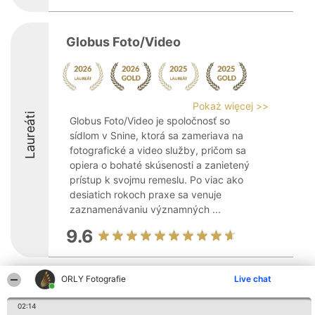
Globus Foto/Video
Pokaż więcej >>
Laureáti
Globus Foto/Video je spoločnosť so
sídlom v Snine, ktorá sa zameriava na
fotografické a video služby, pričom sa
opiera o bohaté skúsenosti a zanietený
prístup k svojmu remeslu. Po viac ako
desiatich rokoch praxe sa venuje
zaznamenávaniu významných ...
9.6
ORLY Fotografie
Live chat
Organizátor hodnotenia
Hodnotenie
Kontakt
Bright Side Solutions sp. z o.
Laureáti
Kontakt
o. sp. k.
02:14
Lista