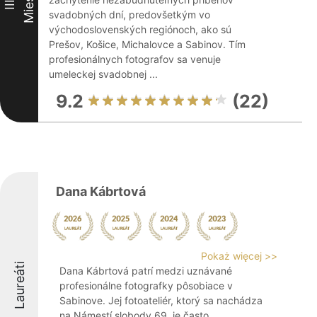
Miesto
III
svadobných dní, predovšetkým vo
východoslovenských regiónoch, ako sú
Prešov, Košice, Michalovce a Sabinov. Tím
profesionálnych fotografov sa venuje
umeleckej svadobnej ...
9.2
(22)
Dana Kábrtová
Pokaż więcej >>
Laureáti
Dana Kábrtová patrí medzi uznávané
profesionálne fotografky pôsobiace v
Sabinove. Jej fotoateliér, ktorý sa nachádza
na Námestí slobody 69, je často