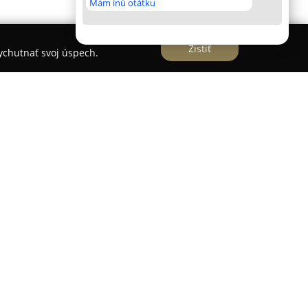
Mám inú otátku
Zistiť
vychutnať svoj úspech.
sť so sídlom v Snine, ktorá sa zameriava na
ičom sa opiera o bohaté skúsenosti a zanietený
iac ako desiatich rokoch praxe sa venuje
omentov a ich premenou na trvalé spomienky
grafie a videa.
íja svoju činnosť najmä v oblasti svadobnej
yznačujú autentičnosťou a emocionálnym nábojom.
 tiež reportážne fotografovanie a natáčanie