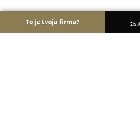
To je tvoja firma?
Zist
Orly Fotografie
Fotografovia, Fotoateliéry, Svado
Globus Foto/Video
9.6
(40)
Snina , Komenského 2657