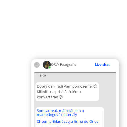
ORLY Fotografie
Live chat
15:09
Dobrý deň, radi Vám pomôžeme! 🙂
Kliknite na príslušnú tému
konverzácie! 🙂
Som laureát, mám záujem o
marketingové materiály
Chcem prihlásiť svoju firmu do Orlov