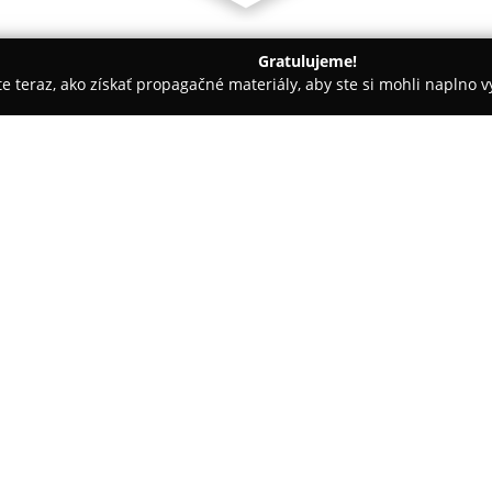
Gratulujeme!
ite teraz, ako získať propagačné materiály, aby ste si mohli naplno 
bní Fotografovia - Snina
Globus Foto/Video
O spoločnosti:
Globus Foto/Video
je spoločno
fotografické a video služby, pr
prístup k svojmu remeslu. Po v
zaznamenávaniu významných m
Pokaż więcej >>
prostredníctvom umeleckej foto
Profesijný tím spoločnosti rozv
fotografie a videí, ktoré sa v
Súčasťou ponúkaných služieb je