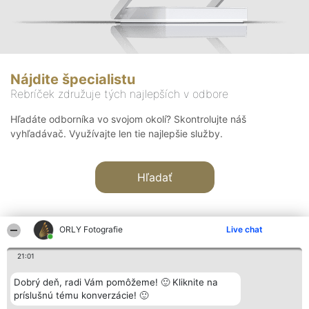
Nájdite špecialistu
Rebríček združuje tých najlepších v odbore
Hľadáte odborníka vo svojom okolí? Skontrolujte náš
vyhľadávač. Využívajte len tie najlepšie služby.
Hľadať
ORLY Fotografie
Live chat
21:01
Organizátor hodnotenia
Hodnotenie
Kontakt
Dobrý deň, radi Vám pomôžeme! 🙂 Kliknite na
Bright Side Solutions sp. z o.
Laureáti
Kontakt
príslušnú tému konverzácie! 🙂
o. sp. k.
Lista