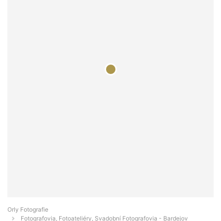
Orly Fotografie
Fotografovia, Fotoateliéry, Svadobní Fotografovia - Bardejov