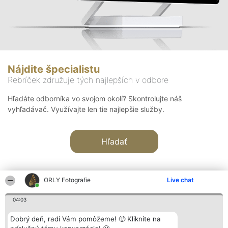
Nájdite špecialistu
Rebríček združuje tých najlepších v odbore
Hľadáte odborníka vo svojom okolí? Skontrolujte náš
vyhľadávač. Využívajte len tie najlepšie služby.
Hľadať
ORLY Fotografie
Live chat
04:03
Organizátor hodnotenia
Hodnotenie
Kontakt
Dobrý deň, radi Vám pomôžeme! 🙂 Kliknite na
Bright Side Solutions sp. z o.
Laureáti
Kontakt