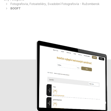
Fotografovia, Fotoateliéry, Svadobní Fotografovia - Ružomberok
BOOFT