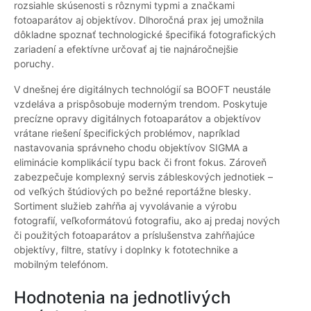
rozsiahle skúsenosti s rôznymi typmi a značkami
fotoaparátov aj objektívov. Dlhoročná prax jej umožnila
dôkladne spoznať technologické špecifiká fotografických
zariadení a efektívne určovať aj tie najnáročnejšie
poruchy.
V dnešnej ére digitálnych technológií sa BOOFT neustále
vzdeláva a prispôsobuje moderným trendom. Poskytuje
precízne opravy digitálnych fotoaparátov a objektívov
vrátane riešení špecifických problémov, napríklad
nastavovania správneho chodu objektívov SIGMA a
eliminácie komplikácií typu back či front fokus. Zároveň
zabezpečuje komplexný servis zábleskových jednotiek –
od veľkých štúdiových po bežné reportážne blesky.
Sortiment služieb zahŕňa aj vyvolávanie a výrobu
fotografií, veľkoformátovú fotografiu, ako aj predaj nových
či použitých fotoaparátov a príslušenstva zahŕňajúce
objektívy, filtre, statívy i doplnky k fototechnike a
mobilným telefónom.
Hodnotenia na jednotlivých