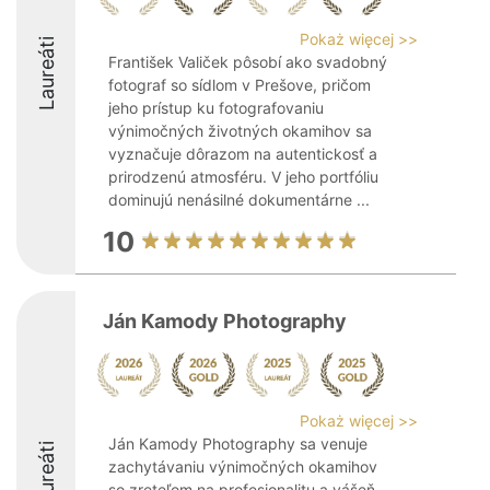
Pokaż więcej >>
Laureáti
František Valiček pôsobí ako svadobný
fotograf so sídlom v Prešove, pričom
jeho prístup ku fotografovaniu
výnimočných životných okamihov sa
vyznačuje dôrazom na autentickosť a
prirodzenú atmosféru. V jeho portfóliu
dominujú nenásilné dokumentárne ...
10
Ján Kamody Photography
Pokaż więcej >>
Ján Kamody Photography sa venuje
Laureáti
zachytávaniu výnimočných okamihov
so zreteľom na profesionalitu a vášeň.