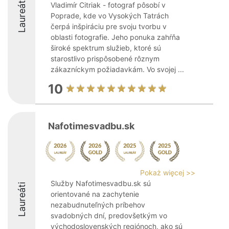
Laureáti
Vladimír Citriak - fotograf pôsobí v
Poprade, kde vo Vysokých Tatrách
čerpá inšpiráciu pre svoju tvorbu v
oblasti fotografie. Jeho ponuka zahŕňa
široké spektrum služieb, ktoré sú
starostlivo prispôsobené rôznym
zákazníckym požiadavkám. Vo svojej ...
10
Nafotimesvadbu.sk
Pokaż więcej >>
Služby Nafotimesvadbu.sk sú
Laureáti
orientované na zachytenie
nezabudnuteľných príbehov
svadobných dní, predovšetkým vo
východoslovenských regiónoch, ako sú