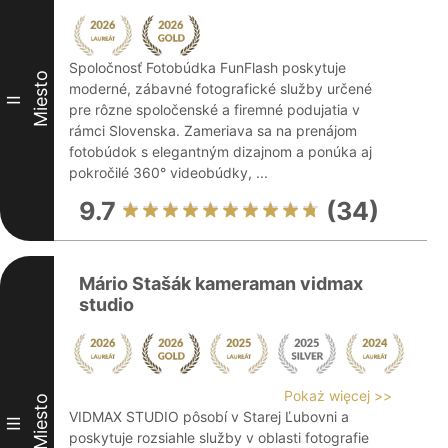
Spoločnosť Fotobúdka FunFlash poskytuje
Miesto
moderné, zábavné fotografické služby určené
II
pre rôzne spoločenské a firemné podujatia v
rámci Slovenska. Zameriava sa na prenájom
fotobúdok s elegantným dizajnom a ponúka aj
pokročilé 360° videobúdky, ...
9.7
(34)
Mário Stašák kameraman vidmax
studio
Pokaż więcej >>
Miesto
VIDMAX STUDIO pôsobí v Starej Ľubovni a
III
poskytuje rozsiahle služby v oblasti fotografie