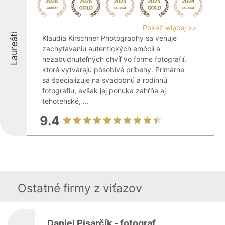
Pokaż więcej >>
Laureáti
Klaudia Kirschner Photography sa venuje
zachytávaniu autentických emócií a
nezabudnuteľných chvíľ vo forme fotografií,
ktoré vytvárajú pôsobivé príbehy. Primárne
sa špecializuje na svadobnú a rodinnú
fotografiu, avšak jej ponuka zahŕňa aj
tehotenské, ...
9.4
Ostatné firmy z viťazov
Daniel Pisarčík - fotograf