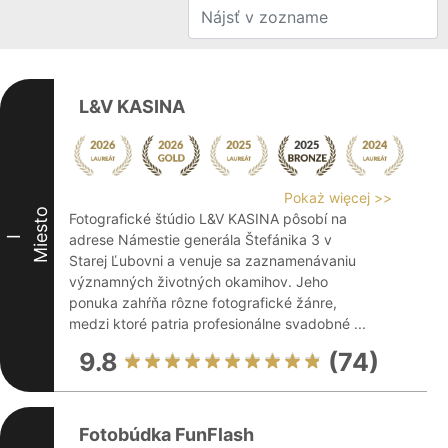
L&V KASINA
Pokaż więcej >>
Miesto
Fotografické štúdio L&V KASINA pôsobí na
adrese Námestie generála Štefánika 3 v
I
Starej Ľubovni a venuje sa zaznamenávaniu
významných životných okamihov. Jeho
ponuka zahŕňa rôzne fotografické žánre,
medzi ktoré patria profesionálne svadobné ...
9.8
(74)
Fotobúdka FunFlash