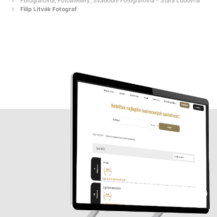
Fotografovia, Fotoateliéry, Svadobní Fotografovia - Stará Ľubovňa
Filip Litvák Fotograf