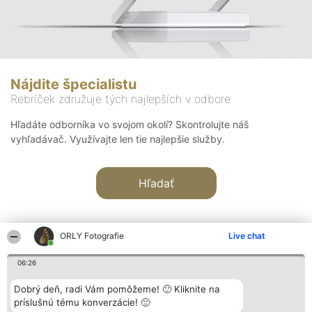
Nájdite špecialistu
Rebríček združuje tých najlepších v odbore
Hľadáte odborníka vo svojom okolí? Skontrolujte náš
vyhľadávač. Využívajte len tie najlepšie služby.
Hľadať
ORLY Fotografie
Live chat
06:26
Organizátor hodnotenia
Hodnotenie
Kontakt
Dobrý deň, radi Vám pomôžeme! 🙂 Kliknite na
Bright Side Solutions sp. z o.
Laureáti
Kontakt
príslušnú tému konverzácie! 🙂
o. sp. k.
Lista