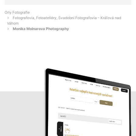
Orly Fotografie
Fotografovia, Fotoateliéry, Svadobní Fotografovia - Kráľová nad
Váhom
Monika Molnarova Photography