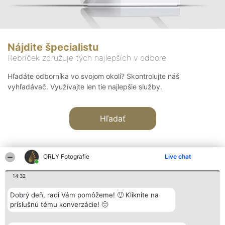
Nájdite špecialistu
Rebríček združuje tých najlepších v odbore
Hľadáte odborníka vo svojom okolí? Skontrolujte náš
vyhľadávač. Využívajte len tie najlepšie služby.
Hľadať
ORLY Fotografie
Live chat
14:32
Organizátor hodnotenia
Hodnotenie
Kontakt
Dobrý deň, radi Vám pomôžeme! 🙂 Kliknite na
Bright Side Solutions sp. z o.
Laureáti
Kontakt
príslušnú tému konverzácie! 🙂
o. sp. k.
Lista
ul. Ruska 22
wszystkich
Wrocław 50-079
Laureatów