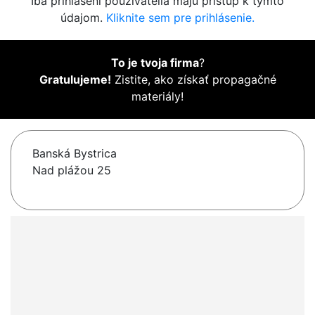
Iba prihlásení používatelia majú prístup k týmto
údajom.
Kliknite sem pre prihlásenie.
To je tvoja firma
?
Gratulujeme!
Zistite, ako získať propagačné
materiály!
Banská Bystrica
Nad plážou 25