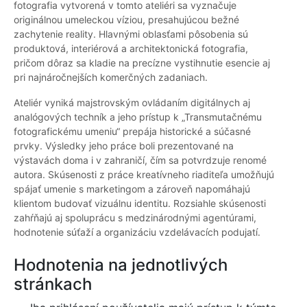
fotografia vytvorená v tomto ateliéri sa vyznačuje
originálnou umeleckou víziou, presahujúcou bežné
zachytenie reality. Hlavnými oblasťami pôsobenia sú
produktová, interiérová a architektonická fotografia,
pričom dôraz sa kladie na precízne vystihnutie esencie aj
pri najnáročnejších komerčných zadaniach.
Ateliér vyniká majstrovským ovládaním digitálnych aj
analógových techník a jeho prístup k „Transmutačnému
fotografickému umeniu“ prepája historické a súčasné
prvky. Výsledky jeho práce boli prezentované na
výstavách doma i v zahraničí, čím sa potvrdzuje renomé
autora. Skúsenosti z práce kreatívneho riaditeľa umožňujú
spájať umenie s marketingom a zároveň napomáhajú
klientom budovať vizuálnu identitu. Rozsiahle skúsenosti
zahŕňajú aj spoluprácu s medzinárodnými agentúrami,
hodnotenie súťaží a organizáciu vzdelávacích podujatí.
Hodnotenia na jednotlivých
stránkach