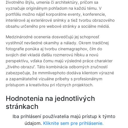
životného štýlu, umenia či architektúry, pričom sa
vyznačuje originálnym pohľadom na každú tému. V
portfóliu možno nájsť korporátne eventy, konferencie,
interiérové aj exteriérové snímky a tiež tvorbu obrazového
obsahu určeného pre webové stránky a sociálne médiá.
Medzinárodné ocenenia dosvedčujú jej schopnosť
vystihnúť nevšedné okamihy a nálady. Okrem tradičnej
fotografie ponúka aj tvorbu cinemagraphov, čím do
svojich diel vkladá ďalšiu rozmerovú hĺbku a novú
perspektívu, vďaka čomu majú výsledné práce charakter
„živého obrazu“. Táto kombinácia odborných zručností
zabezpečuje, že mmmlivephoto dodáva klientom výrazné
a zapamätateľné vizuálne príbehy s profesionálnym
prístupom a kreativitou pri rôznych projektoch.
Hodnotenia na jednotlivých
stránkach
Iba prihlásení používatelia majú prístup k týmto
údajom.
Kliknite sem pre prihlásenie.