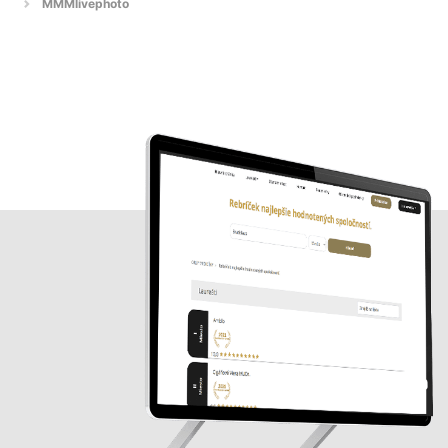
MMMlivephoto