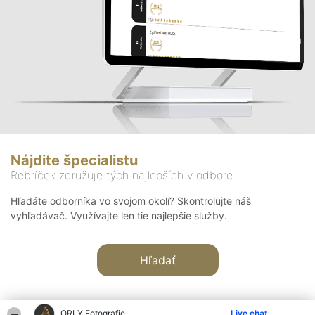
Nájdite špecialistu
Rebríček združuje tých najlepších v odbore
Hľadáte odborníka vo svojom okolí? Skontrolujte náš
vyhľadávač. Využívajte len tie najlepšie služby.
Hľadať
ORLY Fotografie
Live chat