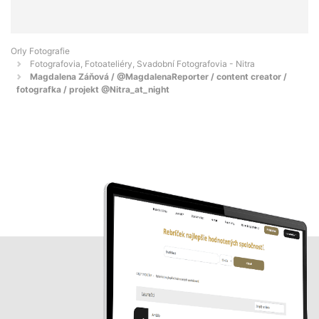
Orly Fotografie
Fotografovia, Fotoateliéry, Svadobní Fotografovia - Nitra
Magdalena Záňová / @MagdalenaReporter / content creator /
fotografka / projekt @Nitra_at_night