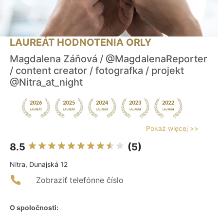
LAUREÁT HODNOTENIA ORLY
Magdalena Záňová / @MagdalenaReporter
/ content creator / fotografka / projekt
@Nitra_at_night
Pokaż więcej >>
8.5
(5)
Nitra, Dunajská 12
Zobraziť telefónne číslo
O spoločnosti: