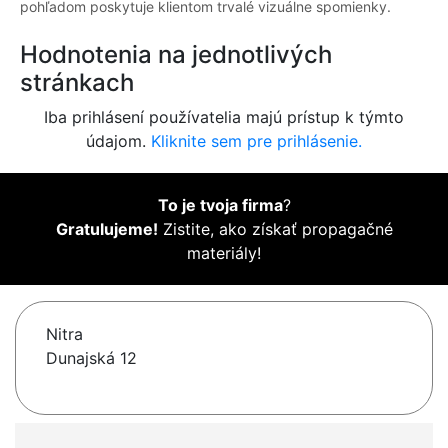
pohľadom poskytuje klientom trvalé vizuálne spomienky.
Hodnotenia na jednotlivých
stránkach
Iba prihlásení používatelia majú prístup k týmto
údajom.
Kliknite sem pre prihlásenie.
To je tvoja firma
?
Gratulujeme!
Zistite, ako získať propagačné
materiály!
Nitra
Dunajská 12