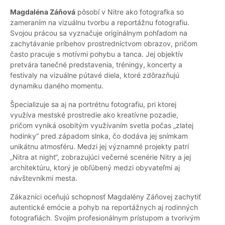
Magdaléna Záňová
pôsobí v Nitre ako fotografka so
zameraním na vizuálnu tvorbu a reportážnu fotografiu.
Svojou prácou sa vyznačuje originálnym pohľadom na
zachytávanie príbehov prostredníctvom obrazov, pričom
často pracuje s motívmi pohybu a tanca. Jej objektív
pretvára tanečné predstavenia, tréningy, koncerty a
festivaly na vizuálne pútavé diela, ktoré zdôrazňujú
dynamiku daného momentu.
Špecializuje sa aj na portrétnu fotografiu, pri ktorej
využíva mestské prostredie ako kreatívne pozadie,
pričom vyniká osobitým využívaním svetla počas „zlatej
hodinky“ pred západom slnka, čo dodáva jej snímkam
unikátnu atmosféru. Medzi jej významné projekty patrí
„Nitra at night“, zobrazujúci večerné scenérie Nitry a jej
architektúru, ktorý je obľúbený medzi obyvateľmi aj
návštevníkmi mesta.
Zákazníci oceňujú schopnosť Magdalény Záňovej zachytiť
autentické emócie a pohyb na reportážnych aj rodinných
fotografiách. Svojím profesionálnym prístupom a tvorivým