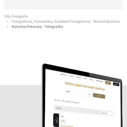
Orly Fotografie
Fotografovia, Fotoateliéry, Svadobní Fotografovia - Banská Bystrica
Katarína Poturnay - fotografka