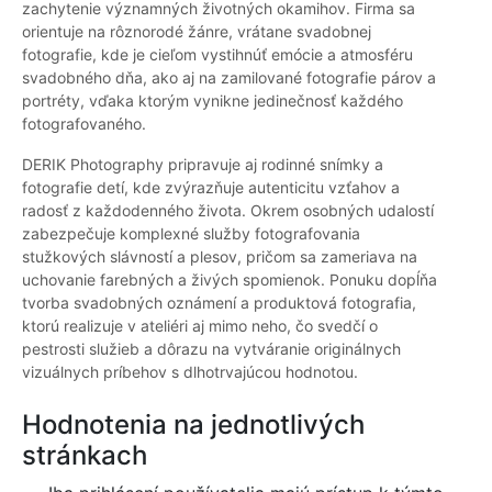
zachytenie významných životných okamihov. Firma sa
orientuje na rôznorodé žánre, vrátane svadobnej
fotografie, kde je cieľom vystihnúť emócie a atmosféru
svadobného dňa, ako aj na zamilované fotografie párov a
portréty, vďaka ktorým vynikne jedinečnosť každého
fotografovaného.
DERIK Photography pripravuje aj rodinné snímky a
fotografie detí, kde zvýrazňuje autenticitu vzťahov a
radosť z každodenného života. Okrem osobných udalostí
zabezpečuje komplexné služby fotografovania
stužkových slávností a plesov, pričom sa zameriava na
uchovanie farebných a živých spomienok. Ponuku dopĺňa
tvorba svadobných oznámení a produktová fotografia,
ktorú realizuje v ateliéri aj mimo neho, čo svedčí o
pestrosti služieb a dôrazu na vytváranie originálnych
vizuálnych príbehov s dlhotrvajúcou hodnotou.
Hodnotenia na jednotlivých
stránkach