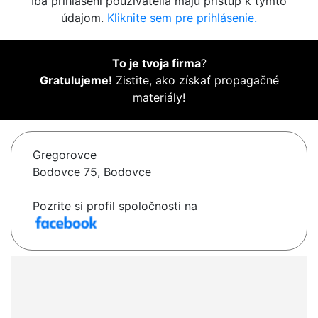
Iba prihlásení používatelia majú prístup k týmto
údajom.
Kliknite sem pre prihlásenie.
To je tvoja firma
?
Gratulujeme!
Zistite, ako získať propagačné
materiály!
Gregorovce
Bodovce 75, Bodovce
Pozrite si profil spoločnosti na