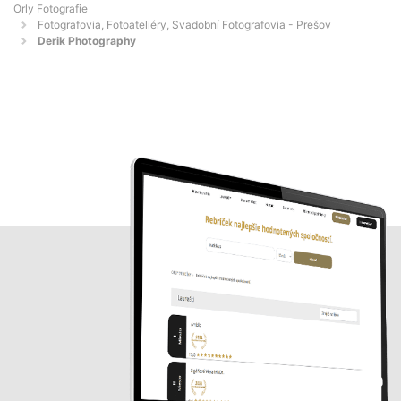
Orly Fotografie
Fotografovia, Fotoateliéry, Svadobní Fotografovia - Prešov
Derik Photography