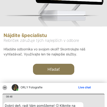
Nájdite špecialistu
Rebríček združuje tých najlepších v odbore
Hľadáte odborníka vo svojom okolí? Skontrolujte náš
vyhľadávač. Využívajte len tie najlepšie služby.
Hľadať
ORLY Fotografie
Live chat
08:48
Organizátor hodnotenia
Hodnotenie
Kontakt
Dobrý deň, radi Vám pomôžeme! 🙂 Kliknite na