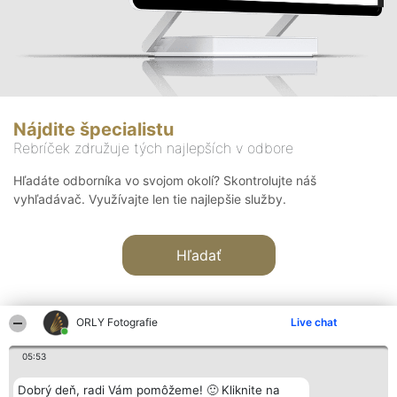
Nájdite špecialistu
Rebríček združuje tých najlepších v odbore
Hľadáte odborníka vo svojom okolí? Skontrolujte náš
vyhľadávač. Využívajte len tie najlepšie služby.
Hľadať
ORLY Fotografie
Live chat
05:53
Organizátor hodnotenia
Hodnotenie
Kontakt
Dobrý deň, radi Vám pomôžeme! 🙂 Kliknite na