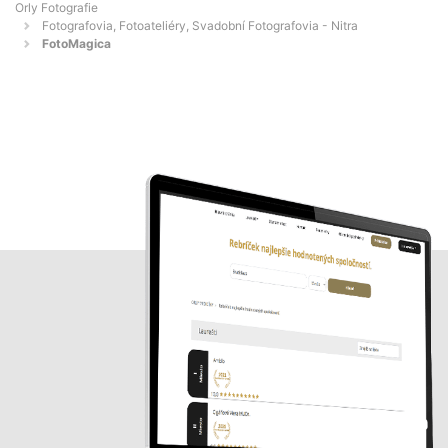
Orly Fotografie
Fotografovia, Fotoateliéry, Svadobní Fotografovia - Nitra
FotoMagica