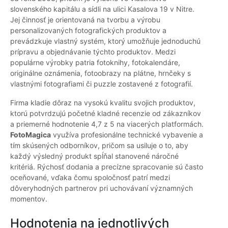
slovenského kapitálu a sídli na ulici Kasalova 19 v Nitre.
Jej činnosť je orientovaná na tvorbu a výrobu
personalizovaných fotografických produktov a
prevádzkuje vlastný systém, ktorý umožňuje jednoduchú
prípravu a objednávanie týchto produktov. Medzi
populárne výrobky patria fotoknihy, fotokalendáre,
originálne oznámenia, fotoobrazy na plátne, hrnčeky s
vlastnými fotografiami či puzzle zostavené z fotografií.
Firma kladie dôraz na vysokú kvalitu svojich produktov,
ktorú potvrdzujú početné kladné recenzie od zákazníkov
a priemerné hodnotenie 4,7 z 5 na viacerých platformách.
FotoMagica
využíva profesionálne technické vybavenie a
tím skúsených odborníkov, pričom sa usiluje o to, aby
každý výsledný produkt spĺňal stanovené náročné
kritériá. Rýchosť dodania a precízne spracovanie sú často
oceňované, vďaka čomu spoločnosť patrí medzi
dôveryhodných partnerov pri uchovávaní významných
momentov.
Hodnotenia na jednotlivých