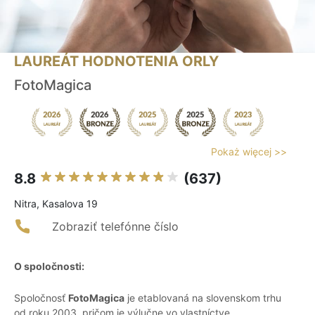
LAUREÁT HODNOTENIA ORLY
FotoMagica
Pokaż więcej >>
8.8
(637)
Nitra, Kasalova 19
Zobraziť telefónne číslo
O spoločnosti:
Spoločnosť
FotoMagica
je etablovaná na slovenskom trhu
od roku 2003, pričom je výlučne vo vlastníctve