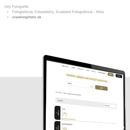
Orly Fotografie
Fotografovia, Fotoateliéry, Svadobní Fotografovia - Nitra
creativephoto.sk