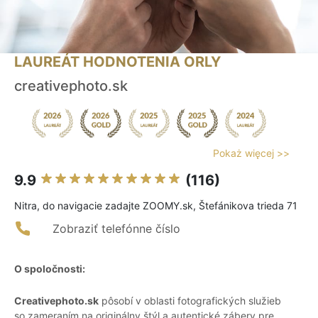
LAUREÁT HODNOTENIA ORLY
creativephoto.sk
Pokaż więcej >>
9.9
(116)
Nitra, do navigacie zadajte ZOOMY.sk, Štefánikova trieda 71
Zobraziť telefónne číslo
O spoločnosti:
Creativephoto.sk
pôsobí v oblasti fotografických služieb
so zameraním na originálny štýl a autentické zábery pre