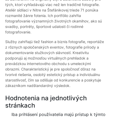
tých, ktorí vyhľadávajú viac než len tradičné fotografie.
Ateliér sídliaci v Nitre na Štefánikovej triede 71 ponúka
rozmanité žánre fotenia. Ich portfólio zahŕňa
fotografovanie významných životných okamihov, ako sú
svadby, portréty, športové udalosti či rodinné
fotografovanie.
Služby zahŕňajú tiež fashion a biznis fotografie, reportáže
z rôznych spoločenských eventov, fotografie prírody a
dokumentovanie stužkových slávností. Kreativitu
podporujú aj možnosťou virtuálnych prehliadok a
prevádzkou internetového obchodu s umeleckými
obrazmi. Charakteristický je pre spoločnosť dôraz na
tvorivé riešenia, osobitý estetický prístup a individuálnu
starostlivosť, čím sa odlišuje od konkurencie a poskytuje
zákazníkom nadštandardný výsledok.
Hodnotenia na jednotlivých
stránkach
Iba prihlásení používatelia majú prístup k týmto