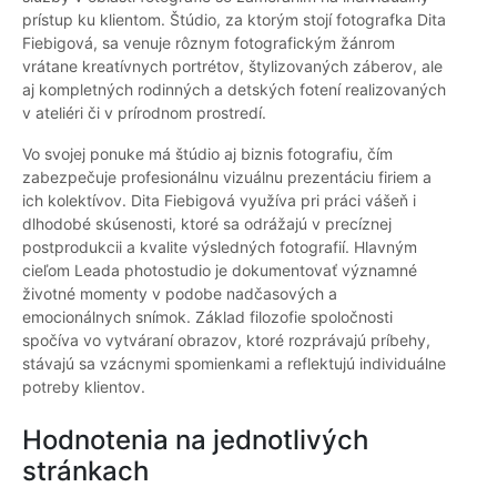
prístup ku klientom. Štúdio, za ktorým stojí fotografka Dita
Fiebigová, sa venuje rôznym fotografickým žánrom
vrátane kreatívnych portrétov, štylizovaných záberov, ale
aj kompletných rodinných a detských fotení realizovaných
v ateliéri či v prírodnom prostredí.
Vo svojej ponuke má štúdio aj biznis fotografiu, čím
zabezpečuje profesionálnu vizuálnu prezentáciu firiem a
ich kolektívov. Dita Fiebigová využíva pri práci vášeň i
dlhodobé skúsenosti, ktoré sa odrážajú v precíznej
postprodukcii a kvalite výsledných fotografií. Hlavným
cieľom Leada photostudio je dokumentovať významné
životné momenty v podobe nadčasových a
emocionálnych snímok. Základ filozofie spoločnosti
spočíva vo vytváraní obrazov, ktoré rozprávajú príbehy,
stávajú sa vzácnymi spomienkami a reflektujú individuálne
potreby klientov.
Hodnotenia na jednotlivých
stránkach