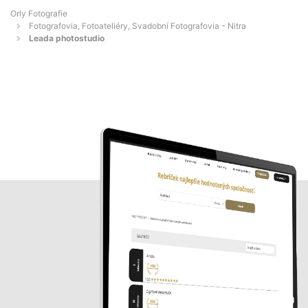
Orly Fotografie
Fotografovia, Fotoateliéry, Svadobní Fotografovia - Nitra
Leada photostudio