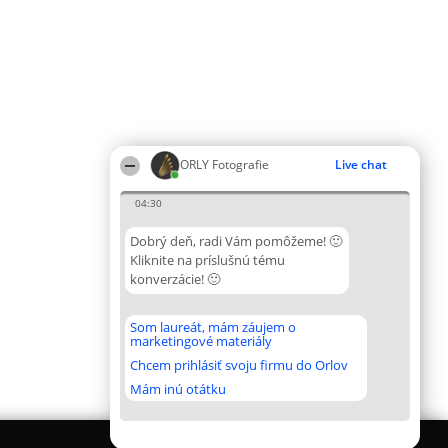
ORLY Fotografie
Live chat
04:30
Dobrý deň, radi Vám pomôžeme! 🙂
Kliknite na príslušnú tému
konverzácie! 🙂
Som laureát, mám záujem o
marketingové materiály
Chcem prihlásiť svoju firmu do Orlov
Mám inú otátku