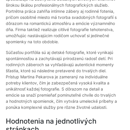
širokou škálou profesionálnych fotografických služieb.
Portrétna práca zahŕňa intímne zábery aj rodinné fotenia,
pričom osobitné miesto má tvorba svadobných fotografií s
dôrazom na romantickú atmosféru a emócie významného
dňa. Firma taktiež realizuje citlivé fotografie tehotenstva,
umožňujúc nastávajúcim rodičom uchovať si jedinečné
spomienky na toto obdobie.
Súčasťou portfólia sú aj detské fotografie, ktoré vynikajú
spontánnosťou a zachytávajú prirodzenú radosť detí. Pri
rodinných záberoch sa vyhľadávajú autentické momenty
šťastia, ktoré sú následne pretavené do trvalých diel.
Prístup Martina Pekarova je zameraný na individuálne
potreby klientov, čím je zabezpečená vysoká kvalita a
unikátnosť každej fotografie. S dôrazom na detail a
emócie sa snaží premieňať pominuteľné chvíle do trvalých
a hodnotných spomienok, čím vytvára umelecké príbehy a
ponúka komplexné služby pre rôzne životné udalosti.
Hodnotenia na jednotlivých
stránkach