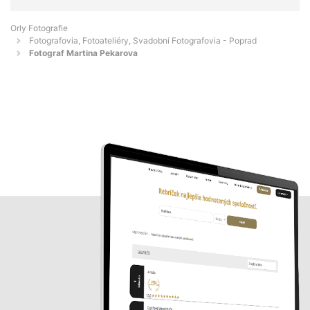
Orly Fotografie
Fotografovia, Fotoateliéry, Svadobní Fotografovia - Poprad
Fotograf Martina Pekarova