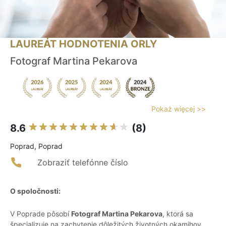
LAUREÁT HODNOTENIA ORLY
Fotograf Martina Pekarova
Pokaż więcej >>
8.6
(8)
Poprad, Poprad
Zobraziť telefónne číslo
O spoločnosti:
V Poprade pôsobí
Fotograf Martina Pekarova
, ktorá sa
špecializuje na zachytenie dôležitých životných okamihov