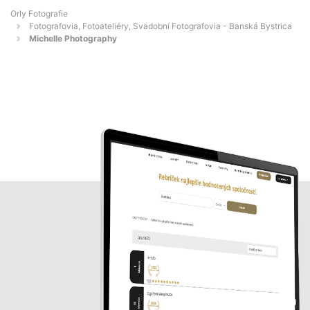
Orly Fotografie
Fotografovia, Fotoateliéry, Svadobní Fotografovia - Banská Bystrica
Michelle Photography