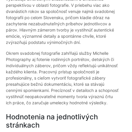
perspektívou v oblasti fotografie. V priebehu viac ako
dvanástich rokov sa spoločnosť venuje najmä svadobnej
fotografii po celom Slovensku, pričom kladie dôraz na
zachytenie nezabudnuteľných príbehov jednotlivcov a
párov. Hlavným zámerom tvorby je vystihnúť autentické
emócie, významné detaily a spontánne chvíle, ktoré
zvýrazňujú podstatu výnimočných dní.
Okrem svadobnej fotografie zahŕňajú služby Michelle
Photography aj fotenie rodinných portrétov, detských či
individuálnych záberov, pričom vždy reflektujú unikátnosť
každého klienta. Pracovný prístup spoločnosti je
profesionálny, s cieľom vytvoriť fotografické zábery
presahujúce bežnú dokumentáciu, ktoré sa stávajú
cennými spomienkami. Precíznosť v detailoch a schopnosť
vystihnúť neopakovateľné momenty tvoria výraznú črtu
ich práce, čo zaručuje umelecky hodnotné výsledky.
Hodnotenia na jednotlivých
stránkach