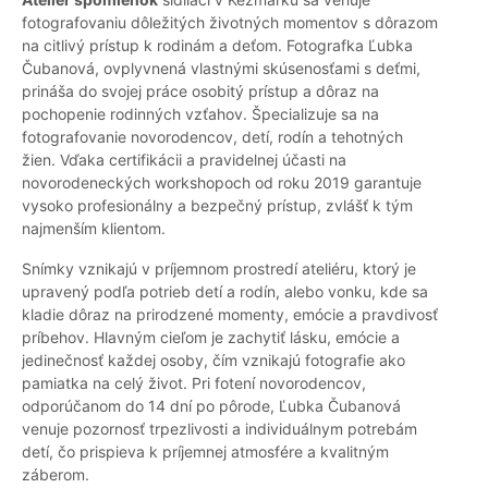
fotografovaniu dôležitých životných momentov s dôrazom
na citlivý prístup k rodinám a deťom. Fotografka Ľubka
Čubanová, ovplyvnená vlastnými skúsenosťami s deťmi,
prináša do svojej práce osobitý prístup a dôraz na
pochopenie rodinných vzťahov. Špecializuje sa na
fotografovanie novorodencov, detí, rodín a tehotných
žien. Vďaka certifikácii a pravidelnej účasti na
novorodeneckých workshopoch od roku 2019 garantuje
vysoko profesionálny a bezpečný prístup, zvlášť k tým
najmenším klientom.
Snímky vznikajú v príjemnom prostredí ateliéru, ktorý je
upravený podľa potrieb detí a rodín, alebo vonku, kde sa
kladie dôraz na prirodzené momenty, emócie a pravdivosť
príbehov. Hlavným cieľom je zachytiť lásku, emócie a
jedinečnosť každej osoby, čím vznikajú fotografie ako
pamiatka na celý život. Pri fotení novorodencov,
odporúčanom do 14 dní po pôrode, Ľubka Čubanová
venuje pozornosť trpezlivosti a individuálnym potrebám
detí, čo prispieva k príjemnej atmosfére a kvalitným
záberom.