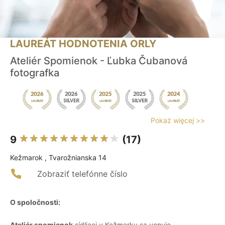
LAUREÁT HODNOTENIA ORLY
Ateliér Spomienok - Ľubka Čubanová
fotografka
Pokaż więcej >>
9
(17)
Kežmarok , Tvarožnianska 14
Zobraziť telefónne číslo
O spoločnosti:
Ateliér spomienok
sídliaci v Kežmarku sa venuje