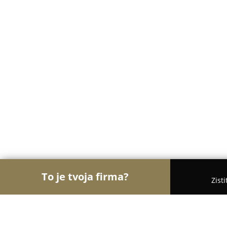
To je tvoja firma?
Zist
Orly Fotografie
Fotografovia, Fotoateliéry, Svado