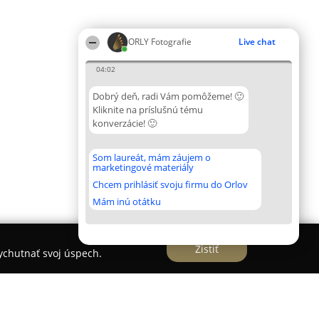
ORLY Fotografie
Live chat
04:02
Dobrý deň, radi Vám pomôžeme! 🙂
Kliknite na príslušnú tému
konverzácie! 🙂
Som laureát, mám záujem o
marketingové materiály
Chcem prihlásiť svoju firmu do Orlov
Mám inú otátku
Zistiť
vychutnať svoj úspech.
 portrétny fotograf