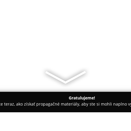
Gratulujeme!
ite teraz, ako získať propagačné materiály, aby ste si mohli naplno 
bní Fotografovia - Zemplínska Teplica
Foto-graf.sk - Svadobný a