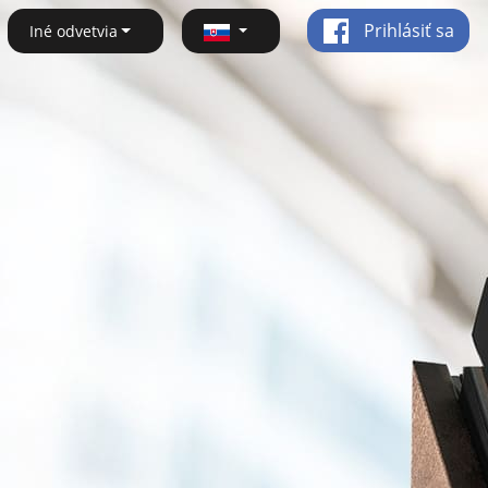
Prihlásiť sa
Iné odvetvia