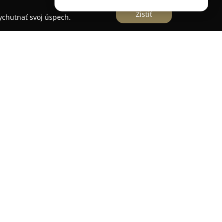
Zistiť
vychutnať svoj úspech.
alizovaný obchod pôsobiaci v Bratislave s
 analogovej fotografie. Sortiment tohto obchodu
 vhodných pre začínajúcich aj skúsených
ičný štýl práce s filmom a oceňujú špecifické kúzlo
grafických filmov, vrátane čiernobielych aj
alitné analógové fotoaparáty a doplnkové
možnosti kreatívneho vyžitia. Spoločnosť Minulle
 služby v oblasti digitalizácie negatívov, pričom
u prevedenia, čo umožňuje archiváciu aj pohodlné