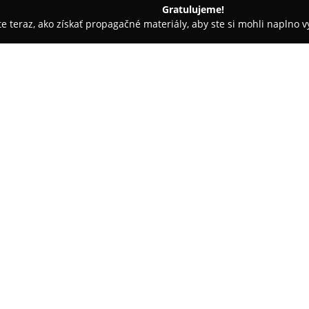
Gratulujeme!
ite teraz, ako získať propagačné materiály, aby ste si mohli naplno 
ní Fotografovia - Bratislava
MINULLE STORE
O spoločnosti:
Minulle Store
predstavuje špeci
dôrazom na potreby priaznivcov
zahŕňa široký výber produktov
fotografov, ktorí preferujú trad
Pokaż więcej >>
filmovej fotografie.
Ponuka zahŕňa rôzne druhy foto
farebných variantov, ako aj kv
príslušenstvo, ktoré rozširuje 
Store poskytuje aj profesionálne
sa sústreďuje na vysokú kvalit