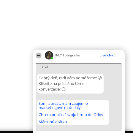
ORLY Fotografie
Live chat
16:03
Dobrý deň, radi Vám pomôžeme! 🙂
Kliknite na príslušnú tému
konverzácie! 🙂
Som laureát, mám záujem o
marketingové materiály
Chcem prihlásiť svoju firmu do Orlov
Mám inú otátku