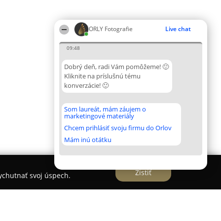
ORLY Fotografie
Live chat
09:48
Dobrý deň, radi Vám pomôžeme! 🙂
Kliknite na príslušnú tému
konverzácie! 🙂
Som laureát, mám záujem o
marketingové materiály
Chcem prihlásiť svoju firmu do Orlov
Mám inú otátku
Zistiť
vychutnať svoj úspech.