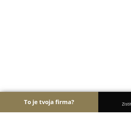
To je tvoja firma?
Zist
Orly Fotografie
Fotografovia, Fotoateliéry, Svado