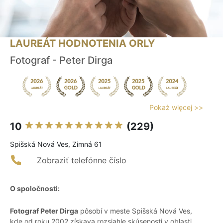
LAUREÁT HODNOTENIA ORLY
Fotograf - Peter Dirga
Pokaż więcej >>
10
(229)
Spišská Nová Ves, Zimná 61
Zobraziť telefónne číslo
O spoločnosti:
Fotograf Peter Dirga
pôsobí v meste Spišská Nová Ves,
kde od roku 2002 získava rozsiahle skúsenosti v oblasti