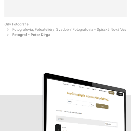
Orly Fotografie
Fotografovia, Fotoateliéry, Svadobní Fotografovia - Spišská Nová Ves
Fotograf - Peter Dirga