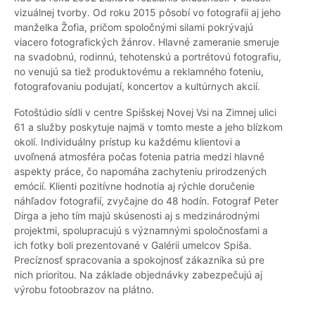
vizuálnej tvorby. Od roku 2015 pôsobí vo fotografii aj jeho
manželka Žofia, pričom spoločnými silami pokrývajú
viacero fotografických žánrov. Hlavné zameranie smeruje
na svadobnú, rodinnú, tehotenskú a portrétovú fotografiu,
no venujú sa tiež produktovému a reklamného foteniu,
fotografovaniu podujatí, koncertov a kultúrnych akcií.
Fotoštúdio sídli v centre Spišskej Novej Vsi na Zimnej ulici
61 a služby poskytuje najmä v tomto meste a jeho blízkom
okolí. Individuálny prístup ku každému klientovi a
uvoľnená atmosféra počas fotenia patria medzi hlavné
aspekty práce, čo napomáha zachyteniu prirodzených
emócií. Klienti pozitívne hodnotia aj rýchle doručenie
náhľadov fotografií, zvyčajne do 48 hodín. Fotograf Peter
Dirga a jeho tím majú skúsenosti aj s medzinárodnými
projektmi, spolupracujú s významnými spoločnosťami a
ich fotky boli prezentované v Galérii umelcov Spiša.
Precíznosť spracovania a spokojnosť zákazníka sú pre
nich prioritou. Na základe objednávky zabezpečujú aj
výrobu fotoobrazov na plátno.