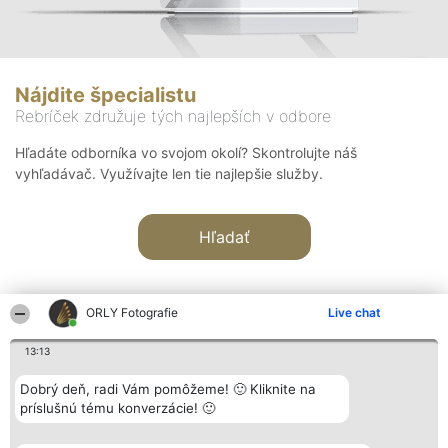
Nájdite špecialistu
Rebríček združuje tých najlepších v odbore
Hľadáte odborníka vo svojom okolí? Skontrolujte náš
vyhľadávač. Využívajte len tie najlepšie služby.
Hľadať
ORLY Fotografie
Live chat
13:13
Organizátor hodnotenia
Hodnotenie
Kontakt
Dobrý deň, radi Vám pomôžeme! 🙂 Kliknite na
Bright Side Solutions sp. z o.
Laureáti
Kontakt
príslušnú tému konverzácie! 🙂
o. sp. k.
Lista
ul. Ruska 22
wszystkich
Wrocław 50-079
Laureatów