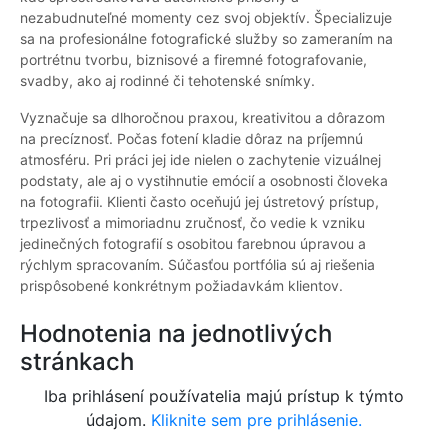
nezabudnuteľné momenty cez svoj objektív. Špecializuje
sa na profesionálne fotografické služby so zameraním na
portrétnu tvorbu, biznisové a firemné fotografovanie,
svadby, ako aj rodinné či tehotenské snímky.
Vyznačuje sa dlhoročnou praxou, kreativitou a dôrazom
na precíznosť. Počas fotení kladie dôraz na príjemnú
atmosféru. Pri práci jej ide nielen o zachytenie vizuálnej
podstaty, ale aj o vystihnutie emócií a osobnosti človeka
na fotografii. Klienti často oceňujú jej ústretový prístup,
trpezlivosť a mimoriadnu zručnosť, čo vedie k vzniku
jedinečných fotografií s osobitou farebnou úpravou a
rýchlym spracovaním. Súčasťou portfólia sú aj riešenia
prispôsobené konkrétnym požiadavkám klientov.
Hodnotenia na jednotlivých
stránkach
Iba prihlásení používatelia majú prístup k týmto
údajom.
Kliknite sem pre prihlásenie.