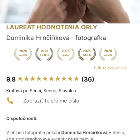
LAUREÁT HODNOTENIA ORLY
Dominika Hrnčiříková - fotografka
Pokaż więcej >>
9.8
(36)
Kráľová pri Senci, Senec, Slovakia
Zobraziť telefónne číslo
O spoločnosti:
V oblasti fotografie pôsobí
Dominika Hrnčiříková
v Senci,
kde sprostredkováva autentické príbehy a