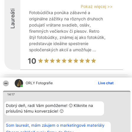
Pokaż więcej >>
Laureáti
Fotobúdička ponúka zábavné a
originálne zážitky na rôznych druhoch
podujatí vrátane svadieb, osláv,
firemných večierkov či plesov. Retro
štýl fotobúdky, známej aj ako fotokútik,
predstavuje ideálne spestrenie
spoločenských akcií a umožňuje ...
10
Organizátor hodnotenia
Hodnotenie
Kontakt
ORLY Fotografie
Live chat
Bright Side Solutions sp. z o.
Laureáti
Kontakt
o. sp. k.
Lista
14:17
ul. Ruska 22
wszystkich
Wrocław 50-079
Laureatów
KRS 0000749100 | Regon
Podmienky
Dobrý deň, radi Vám pomôžeme! 🙂 Kliknite na
381313360 | NIP 8943132676
Obchodné
príslušnú tému konverzácie! 🙂
+48 508 492 400
podmienky
Zásady
ochrany
Som laureát, mám záujem o marketingové materiály
osobných
údajov