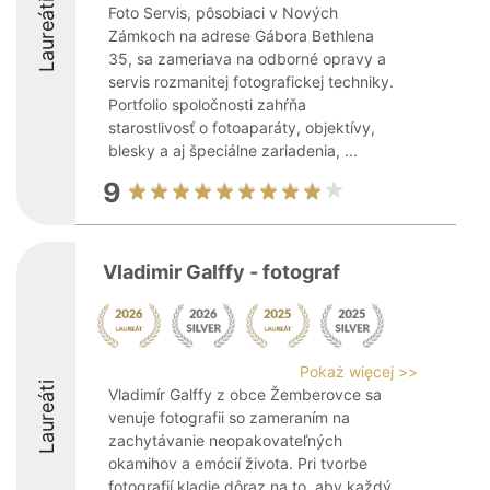
Laureáti
Foto Servis, pôsobiaci v Nových
Zámkoch na adrese Gábora Bethlena
35, sa zameriava na odborné opravy a
servis rozmanitej fotografickej techniky.
Portfolio spoločnosti zahŕňa
starostlivosť o fotoaparáty, objektívy,
blesky a aj špeciálne zariadenia, ...
9
Vladimir Galffy - fotograf
Pokaż więcej >>
Laureáti
Vladimír Galffy z obce Žemberovce sa
venuje fotografii so zameraním na
zachytávanie neopakovateľných
okamihov a emócií života. Pri tvorbe
fotografií kladie dôraz na to, aby každý