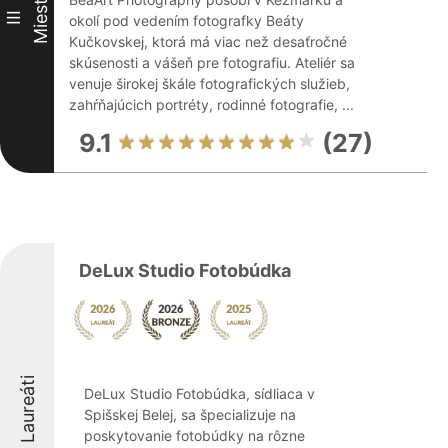
Miesto
III
okolí pod vedením fotografky Beáty
Kučkovskej, ktorá má viac než desaťročné
skúsenosti a vášeň pre fotografiu. Ateliér sa
venuje širokej škále fotografických služieb,
zahŕňajúcich portréty, rodinné fotografie, ...
9.1
(27)
DeLux Studio Fotobúdka
Laureáti
DeLux Studio Fotobúdka, sídliaca v
Spišskej Belej, sa špecializuje na
poskytovanie fotobúdky na rôzne