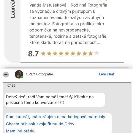
Laureáti
Vanda Matušeková - Rodinná Fotografia
sa vyznačuje citlivým prístupom k
zaznamenávaniu dôležitých životných
momentov. Fotografka sa profiluje ako
odborníčka na novorodenecké,
tehotenské, rodinné a detské fotografie,
ktoré kladú dôraz na prirodzenosť ...
8.7
ORLY Fotografie
Live chat
Organizátor hodnotenia
Hodnotenie
Kontakt
Bright Side Solutions sp. z o.
Laureáti
Kontakt
o. sp. k.
Lista
07:59
ul. Ruska 22
wszystkich
Wrocław 50-079
Laureatów
Dobrý deň, radi Vám pomôžeme! 🙂 Kliknite na
KRS 0000749100 | Regon
Podmienky
381313360 | NIP 8943132676
Obchodné
príslušnú tému konverzácie! 🙂
+48 508 492 400
podmienky
Zásady
ochrany
Som laureát, mám záujem o marketingové materiály
osobných
Chcem prihlásiť svoju firmu do Orlov
údajov
Mám inú otátku