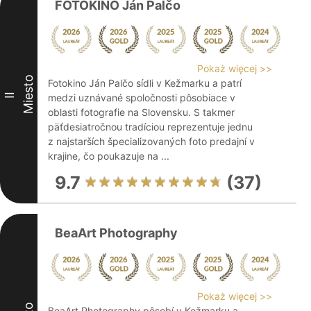
FOTOKINO Ján Palčo
Pokaż więcej >>
Miesto
Fotokino Ján Palčo sídli v Kežmarku a patrí
II
medzi uznávané spoločnosti pôsobiace v
oblasti fotografie na Slovensku. S takmer
päťdesiatročnou tradíciou reprezentuje jednu
z najstarších špecializovaných foto predajní v
krajine, čo poukazuje na ...
9.7
(37)
BeaArt Photography
Pokaż więcej >>
BeaArt Photography pôsobí v Kežmarku a