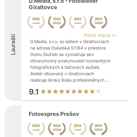
D.Media, s.r.o - Fotoateliér
Giraltovce
Pokaż więcej >>
Laureáti
D.Media, s.r.o. so sídlom v Giraltovciach
na adrese Dukelská 57/64 v priestore
Domu Služieb sa vyznačuje ako
dôveryhodný poskytovateľ rozmanitých
fotografických a tlačových služieb.
Ateliér situovaný v Giraltovciach
realizuje širokú škálu profesionálnych ...
9.1
Fotoexpres Prešov