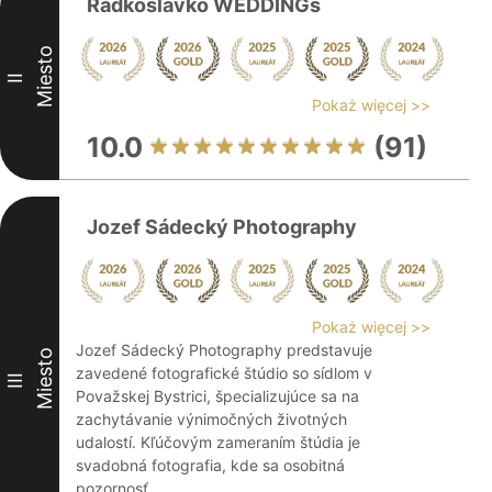
Radkoslavko WEDDINGs
Miesto
II
Pokaż więcej >>
10.0
(91)
Jozef Sádecký Photography
Pokaż więcej >>
Jozef Sádecký Photography predstavuje
Miesto
zavedené fotografické štúdio so sídlom v
III
Považskej Bystrici, špecializujúce sa na
zachytávanie výnimočných životných
udalostí. Kľúčovým zameraním štúdia je
svadobná fotografia, kde sa osobitná
pozornosť ...