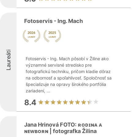
Fotoservis - Ing. Mach
Laureáti
Fotoservis - Ing. Mach pôsobí v Žiline ako
významné servisné stredisko pre
fotografickú techniku, pričom kladie dôraz
na odbornosť a spoľahlivosť. Spoločnosť sa
špecializuje na opravy širokého portfólia
zariadení, ...
8.4
Jana Hrinová FOTO: ʀᴏᴅɪɴᴀ ᴀ
ɴᴇᴡʙᴏʀɴ | fotografka Žilina