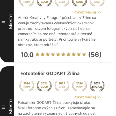
Pokaż więcej >>
Miesto
Ateliér Kreatívny Fotograf pôsobiaci v Žiline sa
II
venuje zachytávaniu výnimočných okamihov
prostredníctvom fotografických služieb so
zameraním na rodinné, tehotenské a detské
snímky, ako aj portréty. Prioritou je vytváranie
obrazov, ktoré odrážajú ...
10.0
(56)
Fotoateliér GODART Žilina
Pokaż więcej >>
Miesto
Fotoateliér GODART Žilina poskytuje širokú
III
škálu fotografických služieb, zameriavajúc sa
na zachytenie významných životných udalostí