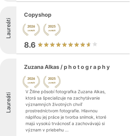
Copyshop
Laureáti
8.6
Zuzana Alkas / p h o t o g r a p h y
V Žiline pôsobí fotografka Zuzana Alkas,
Laureáti
ktorá sa špecializuje na zachytávanie
významných životných chvíľ
prostredníctvom fotografie. Hlavnou
náplňou jej práce je tvorba snímok, ktoré
majú vysokú trvácnosť a zachovávajú si
význam v priebehu ...