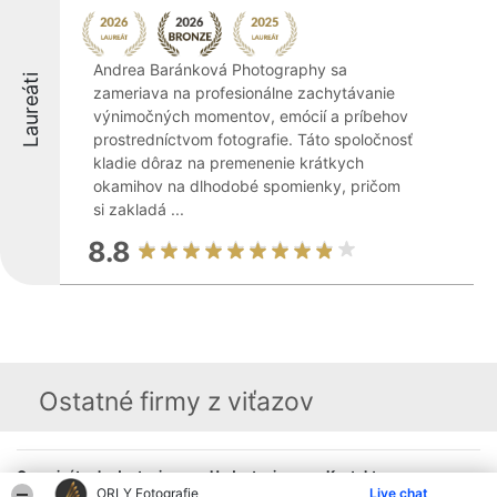
Andrea Baránková Photography sa
Laureáti
zameriava na profesionálne zachytávanie
výnimočných momentov, emócií a príbehov
prostredníctvom fotografie. Táto spoločnosť
kladie dôraz na premenenie krátkych
okamihov na dlhodobé spomienky, pričom
si zakladá ...
8.8
Ostatné firmy z viťazov
Organizátor hodnotenia
Hodnotenie
Kontakt
Bright Side Solutions sp. z o.
ORLY Fotografie
Laureáti
Kontakt
Live chat