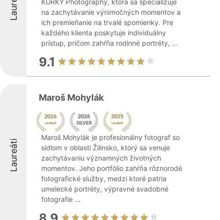
Laureáti
KURKY Photography, ktorá sa špecializuje
na zachytávanie výnimočných momentov a
ich premieňanie na trvalé spomienky. Pre
každého klienta poskytuje individuálny
prístup, pričom zahŕňa rodinné portréty, ...
9.1
Maroš Mohylák
Maroš Mohylák je profesionálny fotograf so
Laureáti
sídlom v oblasti Žilinsko, ktorý sa venuje
zachytávaniu významných životných
momentov. Jeho portfólio zahŕňa rôznorodé
fotografické služby, medzi ktoré patria
umelecké portréty, výpravné svadobné
fotografie ...
8.9