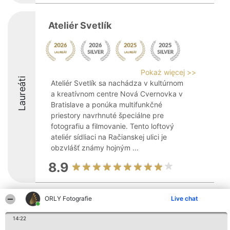
Ateliér Svetlík
Pokaż więcej >>
Laureáti
Ateliér Svetlík sa nachádza v kultúrnom
a kreatívnom centre Nová Cvernovka v
Bratislave a ponúka multifunkčné
priestory navrhnuté špeciálne pre
fotografiu a filmovanie. Tento loftový
ateliér sídliaci na Račianskej ulici je
obzvlášť známy hojným ...
8.9
ORLY Fotografie
Live chat
Organizátor hodnotenia
Hodnotenie
Kontakt
Bright Side Solutions sp. z o.
Laureáti
Kontakt
o. sp. k.
14:22
Lista
ul. Ruska 22
wszystkich