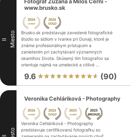
Fotograf Zuzana a Miloš Černí -
www.brusko.sk
Brusko.sk predstavuje zavedené fotografické
Miesto
štúdio so sídlom v Ivanke pri Dunaji, ktoré je
II
známe profesionálnym prístupom a
zanietením pri zachytávaní významných
okamihov života. Skúsený tím fotografov sa
orientuje najmä na umelecké a citlivé ...
9.6
(90)
Veronika Cehláriková - Photography
Veronika Cehláriková - Photography
predstavuje certifikovanú fotografku so
Miesto
zameraním na zachytávanie prvých chvíľ
III