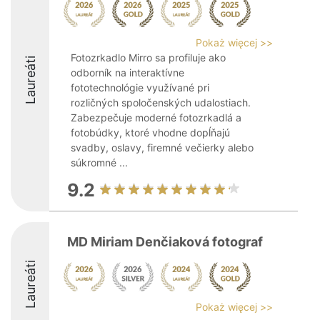
Pokaż więcej >>
Fotozrkadlo Mirro sa profiluje ako
Laureáti
odborník na interaktívne
fototechnológie využívané pri
rozličných spoločenských udalostiach.
Zabezpečuje moderné fotozrkadlá a
fotobúdky, ktoré vhodne dopĺňajú
svadby, oslavy, firemné večierky alebo
súkromné ...
9.2
MD Miriam Denčiaková fotograf
Laureáti
Pokaż więcej >>