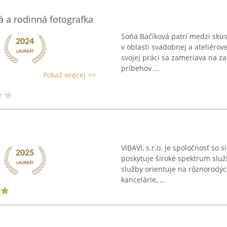
 a rodinná fotografka
Soňa Bačíková patrí medzi skús
v oblasti svadobnej a ateliérove
svojej práci sa zameriava na z
príbehov ...
Pokaż więcej >>
VIBAVI, s.r.o. je spoločnosť so s
poskytuje široké spektrum služi
služby orientuje na rôznorodých
kancelárie, ...