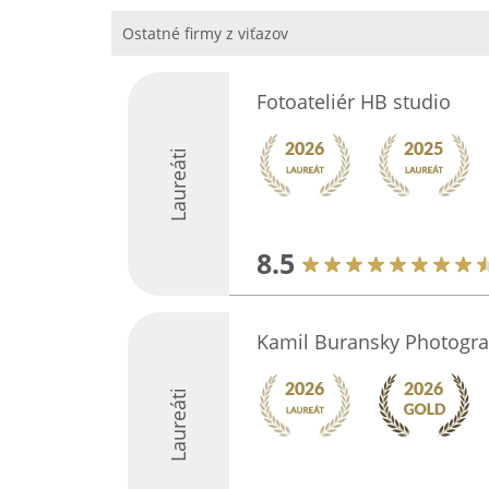
Ostatné firmy z viťazov
Fotoateliér HB studio
Laureáti
8.5
Kamil Buransky Photogr
Laureáti