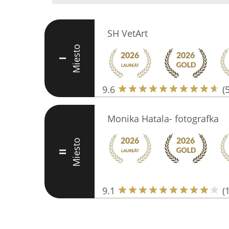
SH VetArt
Miesto
I
9.6
(
Monika Hatala- fotografka
Miesto
II
9.1
(