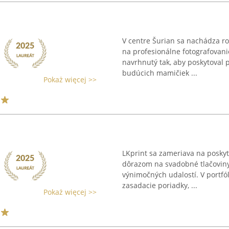
V centre Šurian sa nachádza roz
na profesionálne fotografovani
navrhnutý tak, aby poskytoval p
budúcich mamičiek ...
Pokaż więcej >>
LKprint sa zameriava na posky
dôrazom na svadobné tlačoviny,
výnimočných udalostí. V portfó
zasadacie poriadky, ...
Pokaż więcej >>