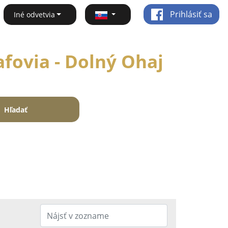
Prihlásiť sa
Iné odvetvia
afovia - Dolný Ohaj
Hľadať