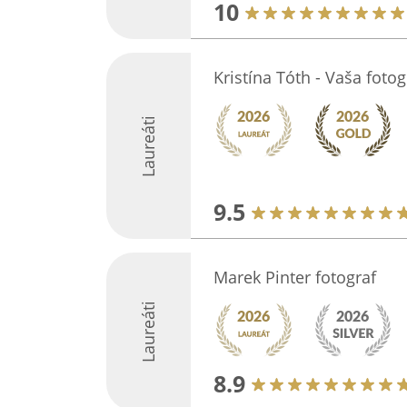
10
Kristína Tóth - Vaša fotog
Laureáti
9.5
Marek Pinter fotograf
Laureáti
8.9