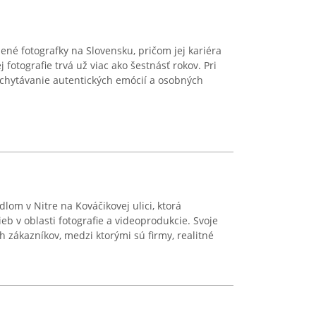
ené fotografky na Slovensku, pričom jej kariéra
j fotografie trvá už viac ako šestnásť rokov. Pri
achytávanie autentických emócií a osobných
ídlom v Nitre na Kováčikovej ulici, ktorá
eb v oblasti fotografie a videoprodukcie. Svoje
 zákazníkov, medzi ktorými sú firmy, realitné