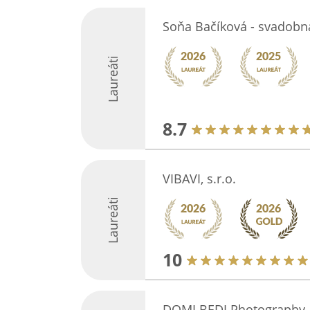
Soňa Bačíková - svadobná
Laureáti
8.7
VIBAVI, s.r.o.
Laureáti
10
DOMI BEDI Photography