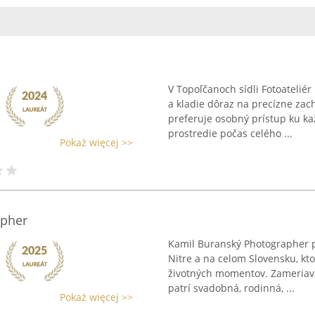
V Topoľčanoch sídli Fotoateliér
a kladie dôraz na precízne za
preferuje osobný prístup ku k
prostredie počas celého ...
Pokaż więcej >>
apher
Kamil Buranský Photographer p
Nitre a na celom Slovensku, k
životných momentov. Zameriava 
patrí svadobná, rodinná, ...
Pokaż więcej >>