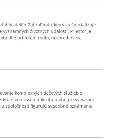
ľahlý ateliér ZahraPhoto, ktorý sa špecializuje
e významných životných udalostí. Priestor je
ohodlie pri fotení rodín, novorodencov,
tovanie komplexných tlačových služieb s
 ktoré zohrávajú dôležitú úlohu pri vytváraní
liu spoločnosti figurujú svadobné oznámenia,