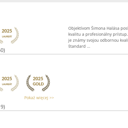
Objektívom Šimona Halása posk
kvalitu a profesionálny prístup
je známy svojou odbornou kvali
štandard ...
50)
Pokaż więcej >>
19)