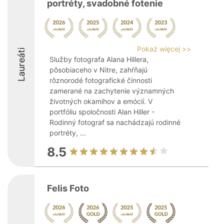
portréty, svadobné fotenie
Pokaż więcej >>
Laureáti
Služby fotografa Alana Hillera,
pôsobiaceho v Nitre, zahŕňajú
rôznorodé fotografické činnosti
zamerané na zachytenie významných
životných okamihov a emócií. V
portfóliu spoločnosti Alan Hiller -
Rodinný fotograf sa nachádzajú rodinné
portréty, ...
8.5
Felis Foto