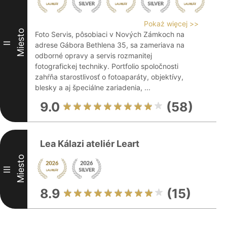
Pokaż więcej >>
Miesto
Foto Servis, pôsobiaci v Nových Zámkoch na
II
adrese Gábora Bethlena 35, sa zameriava na
odborné opravy a servis rozmanitej
fotografickej techniky. Portfolio spoločnosti
zahŕňa starostlivosť o fotoaparáty, objektívy,
blesky a aj špeciálne zariadenia, ...
9.0
(58)
Lea Kálazi ateliér Leart
Miesto
III
8.9
(15)