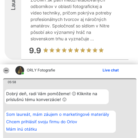
odborníkov v oblasti fotografickej a
video techniky, pričom pokrýva potreby
profesionálnych tvorcov aj náročných
amatérov. Spoločnosť so sídlom v Nitre
pôsobí ako významný hráč na
slovenskom trhu a vyznačuje ...
9.9
ORLY Fotografie
Live chat
Organizátor hodnotenia
Hodnotenie
Kontakt
Bright Side Solutions sp. z o.
Laureáti
Kontakt
o. sp. k.
Lista
05:58
ul. Ruska 22
wszystkich
Wrocław 50-079
Laureatów
Dobrý deň, radi Vám pomôžeme! 🙂 Kliknite na
KRS 0000749100 | Regon
Podmienky
príslušnú tému konverzácie! 🙂
381313360 | NIP 8943132676
Obchodné
+48 508 492 400
podmienky
Zásady
ochrany
Som laureát, mám záujem o marketingové materiály
osobných
Chcem prihlásiť svoju firmu do Orlov
údajov
Mám inú otátku