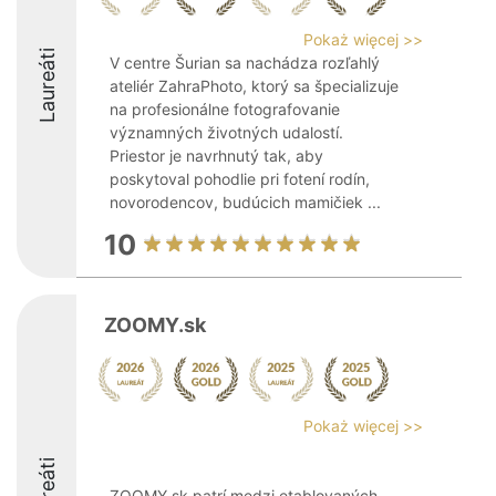
Pokaż więcej >>
Laureáti
V centre Šurian sa nachádza rozľahlý
ateliér ZahraPhoto, ktorý sa špecializuje
na profesionálne fotografovanie
významných životných udalostí.
Priestor je navrhnutý tak, aby
poskytoval pohodlie pri fotení rodín,
novorodencov, budúcich mamičiek ...
10
ZOOMY.sk
Pokaż więcej >>
Laureáti
ZOOMY.sk patrí medzi etablovaných